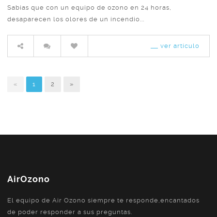
Share
Sabias que con un equipo de ozono en 24 horas,
desaparecen los olores de un incendio...
ver artículo
«
1
2
»
AirOzono
El equipo de Air Ozono siempre te responde,encantados
de poder responder a sus preguntas.